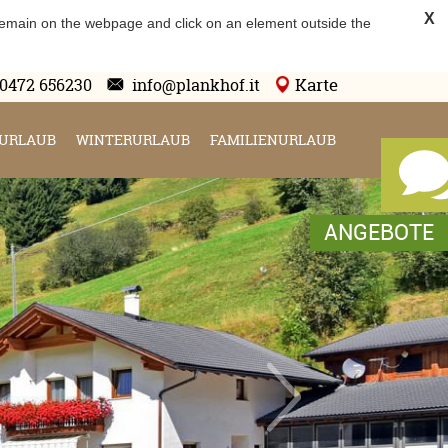
X
 remain on the webpage and click on an element outside the
Karte
0472 656230
info@plankhof.it
URLAUB
WINTERURLAUB
FAMILIENURLAUB
ANGEBOTE
ANGEBOTE