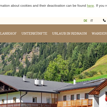
rmation about cookies and their deactivation can be found
here
.
If you
DE
IT
PLANKHOF
UNTERKÜNFTE
URLAUB IN RIDNAUN
WANDER