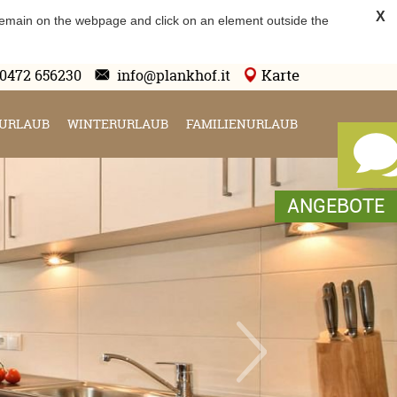
X
 remain on the webpage and click on an element outside the
Karte
0472 656230
info@plankhof.it
URLAUB
WINTERURLAUB
FAMILIENURLAUB
ANGEBOTE
ANGEBOTE