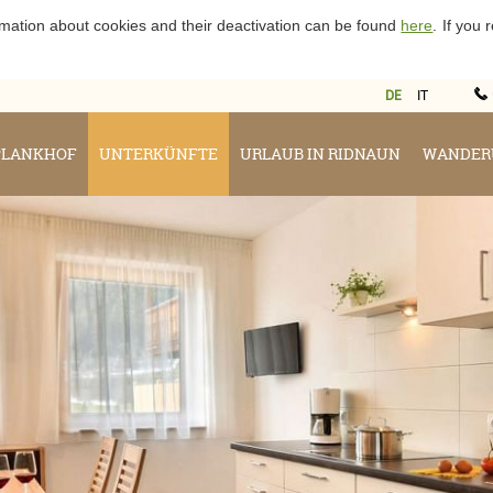
rmation about cookies and their deactivation can be found
here
.
If you
DE
IT
PLANKHOF
UNTERKÜNFTE
URLAUB IN RIDNAUN
WANDER